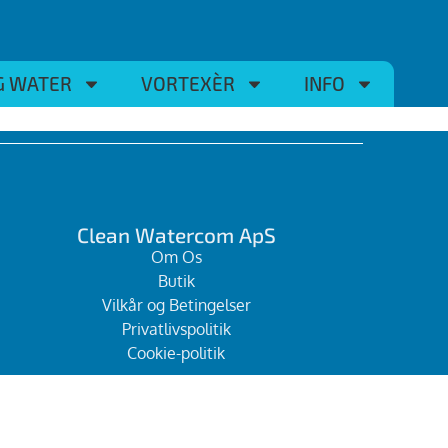
G WATER
VORTEXÈR
INFO
Clean Watercom ApS
Om Os
Butik
Vilkår og Betingelser
Privatlivspolitik
Cookie-politik