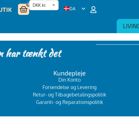
0
UTIK
DA
EN
LIVIN
NL
DE
n har tænkt det
SV
Kundepleje
Din Konto
Forsendelse og Levering
Retur- og Tilbagebetalingspolitik
Garanti- og Reparationspolitik