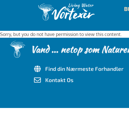
B
Sorry, but you do not have permission to view this content.
Vand ... netop som Nature
Find din Nærmeste Forhandler
Kontakt Os