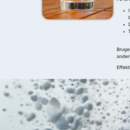
Bruge
ander
Effek