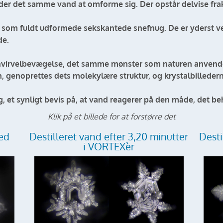
er det samme vand at omforme sig. Der opstår delvise frak
ne som fuldt udformede sekskantede snefnug. De er yderst v
de.
hvirvelbevægelse, det samme mønster som naturen anvender
genoprettes dets molekylære struktur, og krystalbillederne
 et synligt bevis på, at vand reagerer på den måde, det be
Klik på et billede for at forstørre det
med
Destilleret vand efter 3,20 minutter
Desti
i VORTEXèr