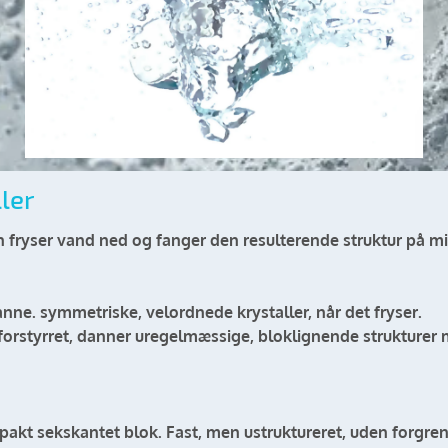
ller
n fryser vand ned og fanger den resulterende struktur på m
anne. symmetriske, velordnede krystaller, når det fryser.
orstyrret, danner uregelmæssige, bloklignende strukturer 
pakt sekskantet blok. Fast, men ustruktureret, uden forgren