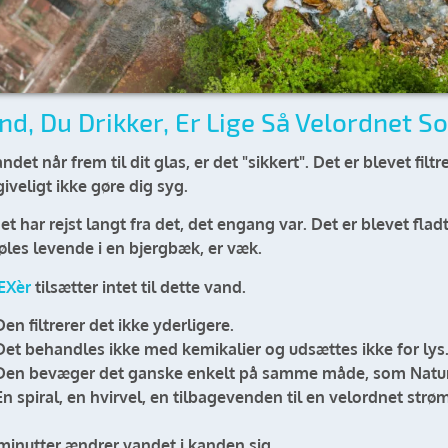
nd, Du Drikker, Er Lige Så Velordnet S
ndet når frem til dit glas, er det "sikkert". Det er blevet filtre
giveligt ikke gøre dig syg.
t har rejst langt fra det, det engang var. Det er blevet fladt
 føles levende i en bjergbæk, er væk.
EXèr
tilsætter intet til dette vand.
Den filtrerer det ikke yderligere.
Det behandles ikke med kemikalier og udsættes ikke for lys
Den bevæger det ganske enkelt på samme måde, som Natu
En spiral, en hvirvel, en tilbagevenden til en velordnet strø
 minutter ændrer vandet i kanden sig.