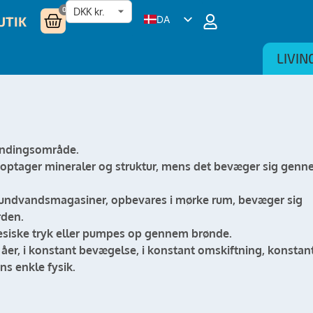
0
UTIK
DA
EN
LIVIN
NL
DE
SV
vandingsområde.
optager mineraler og struktur, mens det bevæger sig genn
grundvandsmagasiner, opbevares i mørke rum, bevæger sig
rden.
tesiske tryk eller pumpes op gennem brønde.
r, i konstant bevægelse, i konstant omskiftning, konstant 
s enkle fysik.