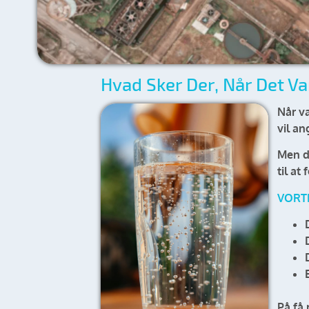
Hvad Sker Der, Når Det Va
Når va
vil an
Men de
til at
VORT
På få