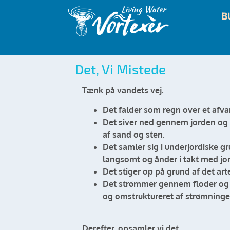
B
Det, Vi Mistede
Tænk på vandets vej.
Det falder som regn over et af
Det siver ned gennem jorden og 
af sand og sten.
Det samler sig i underjordiske 
langsomt og ånder i takt med jo
Det stiger op på grund af det ar
Det strømmer gennem floder og åe
og omstruktureret af strømningen
Derefter, opsamler vi det.