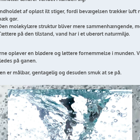
Indholdet af opløst ilt stiger, fordi bevægelsen trækker l
bæk gør.
Den molekylære struktur bliver mere sammenhængende, m
Tættere på den tilstand, vand har i et uberørt naturmiljø.
rne oplever en blødere og lettere fornemmelse i munden. V
ledes på ganen.
ten er målbar, gentagelig og desuden smuk at se på.