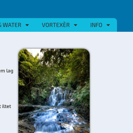
G WATER
VORTEXÈR
INFO
em lag
iltet