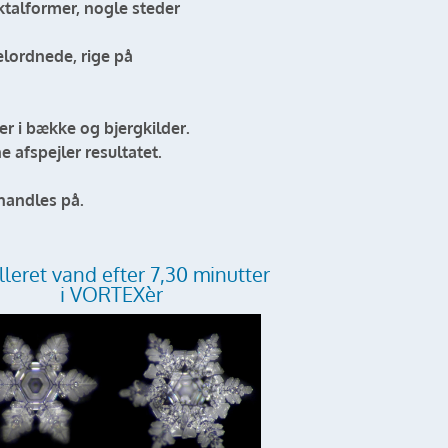
talformer, nogle steder
elordnede, rige på
 i bække og bjergkilder.
 afspejler resultatet.
handles på.
lleret vand efter 7,30 minutter
i VORTEXèr