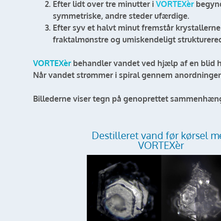
Efter lidt over tre minutter i
VORTEXèr
begynd
symmetriske, andre steder ufærdige.
Efter syv et halvt minut fremstår krystaller
fraktalmønstre og umiskendeligt strukturere
VORTEXèr
behandler vandet ved hjælp af en blid 
Når vandet strømmer i spiral gennem anordningen, 
Billederne viser tegn på genoprettet sammenhæng,
Destilleret vand før kørsel 
VORTEXèr