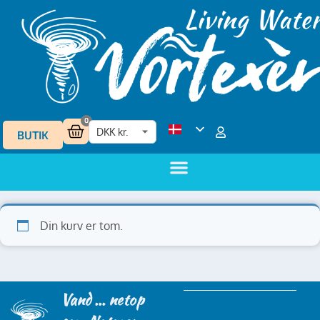
0
BUTIK
Din kurv er tom.
Vand ... netop