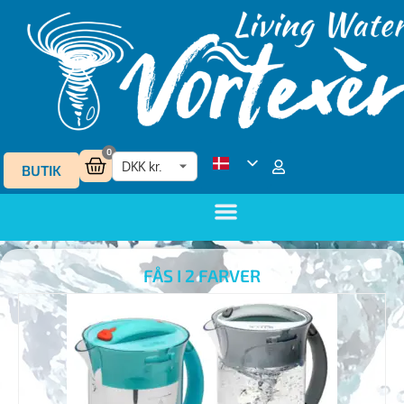
0
BUTIK
FÅS I 2 FARVER