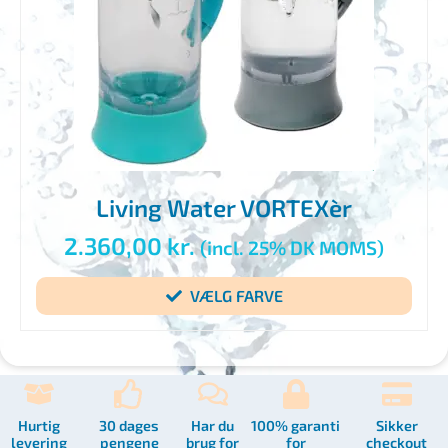
Living Water VORTEXèr
2.360,00
kr.
(incl. 25% DK MOMS)
VÆLG FARVE
Hurtig
30 dages
Har du
100% garanti
Sikker
levering
pengene
brug for
for
checkout