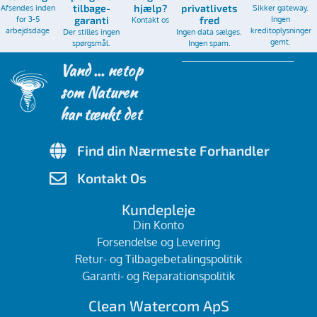
Afsendes inden
tilbage-
hjælp?
privatlivets
Sikker gateway.
for 3-5
Ingen
garanti
Kontakt os
fred
arbejdsdage
kreditoplysninger
Der stilles ingen
Ingen data sælges.
gemt.
spørgsmål.
Ingen spam.
Vand ... netop
som Naturen
har tænkt det
Find din Nærmeste Forhandler
Kontakt Os
Kundepleje
Din Konto
Forsendelse og Levering
Retur- og Tilbagebetalingspolitik
Garanti- og Reparationspolitik
Clean Watercom ApS