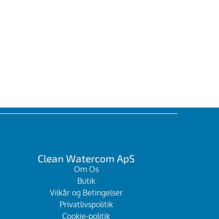
Clean Watercom ApS
Om Os
Butik
Vilkår og Betingelser
Privatlivspolitik
Cookie-politik