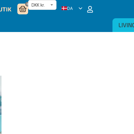
0
UTIK
DA
EN
LIVIN
NL
DE
SV