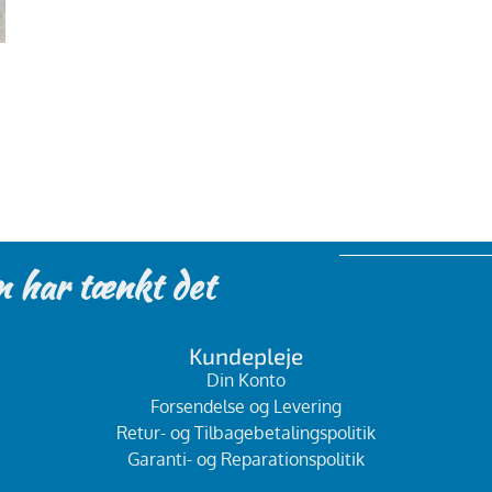
n har tænkt det
Kundepleje
Din Konto
Forsendelse og Levering
Retur- og Tilbagebetalingspolitik
Garanti- og Reparationspolitik