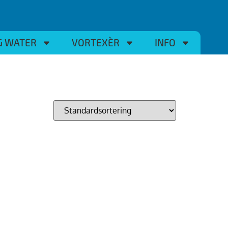
G WATER
VORTEXÈR
INFO