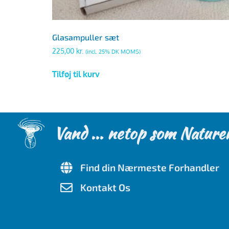
Glasampuller sæt
225,00
kr.
(incl. 25% DK MOMS)
Tilføj til kurv
Vand ... netop som Nature
Find din Nærmeste Forhandler
Kontakt Os